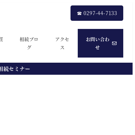
☎︎ 0297-44-7133
質
相続ブロ
アクセ
お問い合わ
グ
ス
せ
る相続セミナー