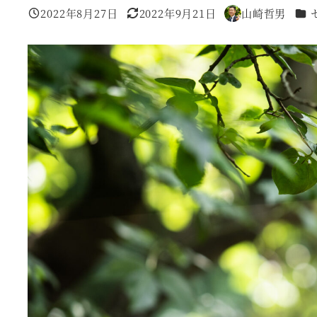
カテ
2022年8月27日
2022年9月21日
山崎哲男
投稿日
更新日
著
者