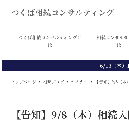
メ
つくば相続コンサルティング
イ
ン
コ
つくば相続コンサルティングと
相続コンサルタ
ン
は
は
テ
ン
6/13（木
ツ
へ
トップページ
相続ブログ
セミナー
【告知】9/8（
移
動
【告知】9/8（木）相続