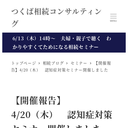
メ
つくば相続コンサルティン
イ
グ
ン
MENU
コ
6/13（木）14時～ 夫婦・親子で聴く わ
ン
かりやすくてためになる相続セミナー
テ
ン
トップページ
相続ブログ
セミナー
【開催報
ツ
告】4/20（木） 認知症対策セミナー開催しました
へ
移
動
【開催報告】
4/20（木） 認知症対策